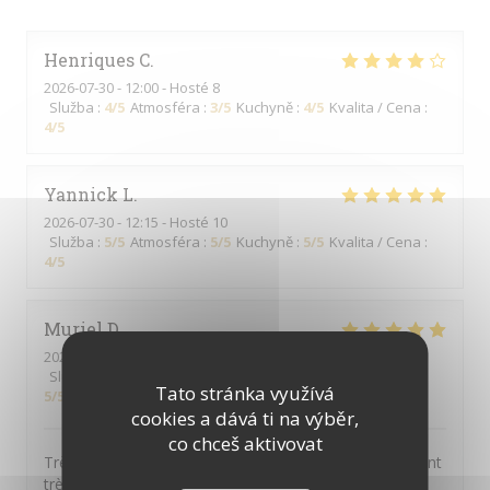
Henriques
C
2026-07-30
- 12:00 - Hosté 8
Služba
:
4
/5
Atmosféra
:
3
/5
Kuchyně
:
4
/5
Kvalita / Cena
:
4
/5
Yannick
L
2026-07-30
- 12:15 - Hosté 10
Služba
:
5
/5
Atmosféra
:
5
/5
Kuchyně
:
5
/5
Kvalita / Cena
:
4
/5
Muriel
D
2026-07-29
- 12:00 - Hosté 6
Služba
:
5
/5
Atmosféra
:
5
/5
Kuchyně
:
5
/5
Kvalita / Cena
:
Tato stránka využívá
5
/5
cookies a dává ti na výběr,
co chceš aktivovat
Très bon rapport qualité / prix. Tous les convives étaient
très contents. Formule tout compris qui comprend