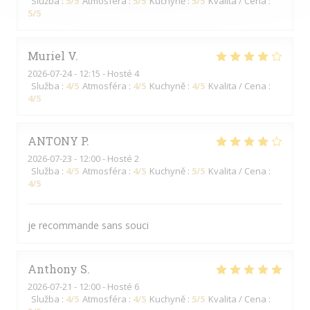
Služba
:
5
/5
Atmosféra
:
5
/5
Kuchyně
:
5
/5
Kvalita / Cena
:
5
/5
Muriel
V
2026-07-24
- 12:15 - Hosté 4
Služba
:
4
/5
Atmosféra
:
4
/5
Kuchyně
:
4
/5
Kvalita / Cena
:
4
/5
ANTONY
P
2026-07-23
- 12:00 - Hosté 2
Služba
:
4
/5
Atmosféra
:
4
/5
Kuchyně
:
5
/5
Kvalita / Cena
:
4
/5
je recommande sans souci
Anthony
S
2026-07-21
- 12:00 - Hosté 6
Služba
:
4
/5
Atmosféra
:
4
/5
Kuchyně
:
5
/5
Kvalita / Cena
: