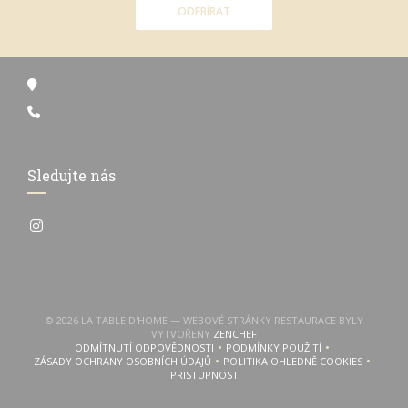
ODEBÍRAT
Sledujte nás
Instagram ((otevře se v novém okně))
© 2026 LA TABLE D'HOME — WEBOVÉ STRÁNKY RESTAURACE BYLY
((OTEVŘE SE V NOVÉM OKNĚ))
VYTVOŘENY
ZENCHEF
ODMÍTNUTÍ ODPOVĚDNOSTI
PODMÍNKY POUŽITÍ
((OTEVŘE SE V NOVÉM OKNĚ))
((OTEVŘE SE V NOVÉM OKN
ZÁSADY OCHRANY OSOBNÍCH ÚDAJŮ
POLITIKA OHLEDNĚ COOKIES
((OTEVŘE SE V NOVÉM OKNĚ))
((OTEVŘE SE V NOVÉM 
PRISTUPNOST
((OTEVŘE SE V NOVÉM OKNĚ))