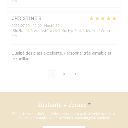
5
/5
CHRISTINE
B
2026-07-22
- 12:00 - Hosté 10
Služba
:
5
/5
Atmosféra
:
5
/5
Kuchyně
:
5
/5
Kvalita / Cena
:
5
/5
Qualité des plats excellente. Personnel très aimable et
accueillant.
1
2
3
Zůstaňte v obraze
*
Přihlaste se k odběru našeho newsletteru a dostávejte od nás e-
mailem personalizovaná sdělení a marketingové nabídky.