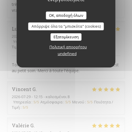
très contents. Formule tout compris qui comprend
vraiment tout ! BARVO
OK, αποδοχή όλων
Απόρριψε όλα τα "μπισκότα" (cookies)
Ludovic
N
2026-07-29
- 12:15 - καλεσμένοι 10
Εξατομίκευση
Υπηρεσία
:
5
/5
Ατμόσφαιρα
:
5
/5
Μενού
:
5
/5
Ποιότητα /
Τιμή
:
5
/5
Πολιτική απορρήτου
undefined
Toujours excellent les plats sont raffiné le personnel est
au petit soin. Merci à toute l'équipe.
Vincent
G
2026-07-29
- 12:15 - καλεσμένοι 8
Υπηρεσία
:
5
/5
Ατμόσφαιρα
:
5
/5
Μενού
:
5
/5
Ποιότητα /
Τιμή
:
5
/5
Valérie
G