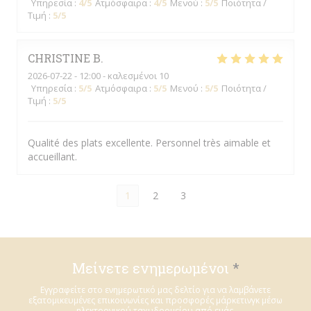
Υπηρεσία
:
4
/5
Ατμόσφαιρα
:
4
/5
Μενού
:
5
/5
Ποιότητα /
Τιμή
:
5
/5
CHRISTINE
B
2026-07-22
- 12:00 - καλεσμένοι 10
Υπηρεσία
:
5
/5
Ατμόσφαιρα
:
5
/5
Μενού
:
5
/5
Ποιότητα /
Τιμή
:
5
/5
Qualité des plats excellente. Personnel très aimable et
accueillant.
1
2
3
Μείνετε ενημερωμένοι
*
Εγγραφείτε στο ενημερωτικό μας δελτίο για να λαμβάνετε
εξατομικευμένες επικοινωνίες και προσφορές μάρκετινγκ μέσω
ηλεκτρονικού ταχυδρομείου από εμάς.