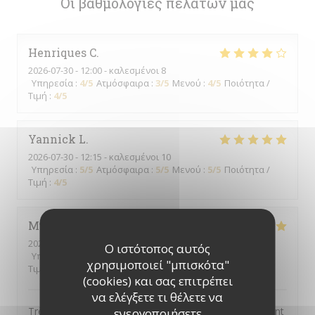
Οι βαθμολογίες πελατών μας
Henriques
C
2026-07-30
- 12:00 - καλεσμένοι 8
Υπηρεσία
:
4
/5
Ατμόσφαιρα
:
3
/5
Μενού
:
4
/5
Ποιότητα /
Τιμή
:
4
/5
Yannick
L
2026-07-30
- 12:15 - καλεσμένοι 10
Υπηρεσία
:
5
/5
Ατμόσφαιρα
:
5
/5
Μενού
:
5
/5
Ποιότητα /
Τιμή
:
4
/5
Muriel
D
2026-07-29
- 12:00 - καλεσμένοι 6
Ο ιστότοπος αυτός
Υπηρεσία
:
5
/5
Ατμόσφαιρα
:
5
/5
Μενού
:
5
/5
Ποιότητα /
χρησιμοποιεί "μπισκότα"
Τιμή
:
5
/5
(cookies) και σας επιτρέπει
να ελέγξετε τι θέλετε να
Très bon rapport qualité / prix. Tous les convives étaient
ενεργοποιήσετε