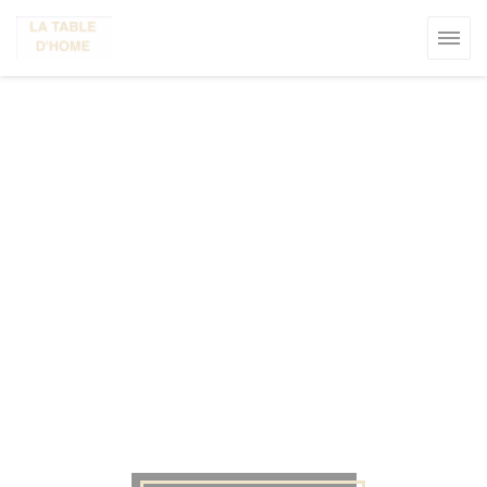
Πίνακας διαχείρισης "Μπισκότων" (Cookies)