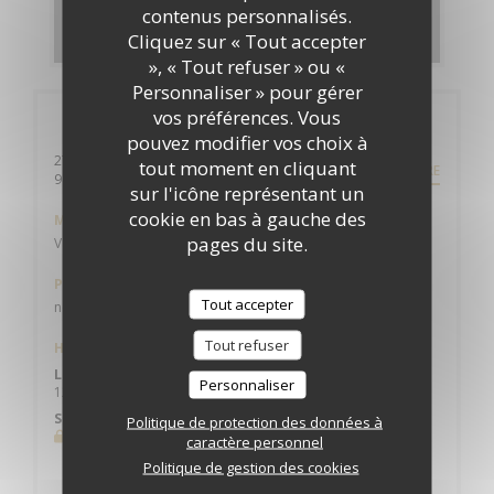
contenus personnalisés.
DÉCOUVRIR NOTRE CARTE
Cliquez sur « Tout accepter
», « Tout refuser » ou «
Personnaliser » pour gérer
vos préférences. Vous
Infos pratiques
pouvez modifier vos choix à
27 av. du Maréchal de Lattre de Tassigny
tout moment en cliquant
ITINÉRAIRE
((ouvre une nouvelle fenêtre))
94120 Fontenay-sous-bois
sur l'icône représentant un
cookie en bas à gauche des
Métro
pages du site.
Val de fontenay RER A/E Sortie 4 - Les Alouettes
Parking
Tout accepter
non
Tout refuser
Horaires
Lun
-
Ven
Personnaliser
12h00 - 13h00 *
Sam
-
Dim
Politique de protection des données à
Fermé
caractère personnel
* Uniquement sur réservation
Politique de gestion des cookies