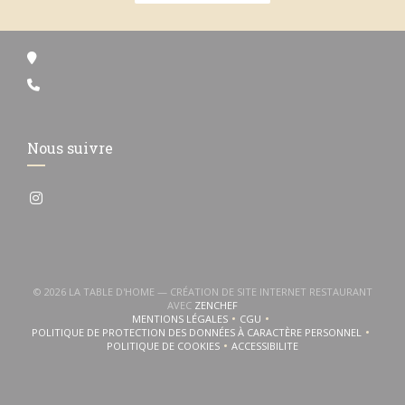
Nous suivre
Instagram ((ouvre une nouvelle fenêtre))
© 2026 LA TABLE D'HOME — CRÉATION DE SITE INTERNET RESTAURANT
((OUVRE UNE NOUVELLE FENÊTRE))
AVEC
ZENCHEF
MENTIONS LÉGALES
CGU
((OUVRE UNE NOUVELLE FENÊTRE))
((OUVRE UNE NOUVELLE FENÊTR
POLITIQUE DE PROTECTION DES DONNÉES À CARACTÈRE PERSONNEL
((OUVRE UNE NOUVELLE FENÊTRE))
POLITIQUE DE COOKIES
ACCESSIBILITE
((OUVRE UNE NOUVELLE FENÊTRE))
((OUVRE UNE NOUVELLE FENÊ