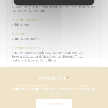
Cuisine
Cuisine Française Moderne, Produits frais, Produits de saison,
Fait maison, Authentique
Type de restaurant
Table d'Hôte
Services
Climatisation, Buffet
Moyens de paiement
Paiement mobile, Apple Pay, Paiement Sans Contact,
Eurocard/Mastercard, Visa, American Express, Titres
restaurant, Espèces, Carte Bleue
Newsletter
*
Inscrivez-vous à notre lettre d'information pour recevoir des
communications personnalisées et des offres marketing par
courriel.
S'ABONNER