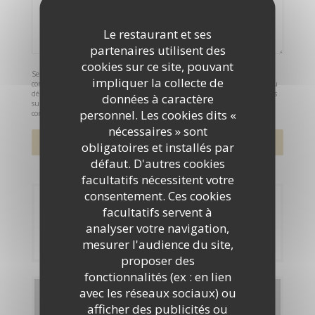
Le restaurant et ses
partenaires utilisent des
cookies sur ce site, pouvant
Selon l'article L.223-2 du code de la consommation, il est rappelé que le
impliquer la collecte de
consommateur peut user de son droit à s'inscrire sur la liste d'opposition au
démarchage téléphonique Bloctel :
bloctel.gouv.fr
. Pour plus d'informations
données à caractère
sur le traitement de vos données, consultez notre
politique de
personnel. Les cookies dits «
confidentialité
.
nécessaires » sont
obligatoires et installés par
défaut. D'autres cookies
facultatifs nécessitent votre
consentement. Ces cookies
Réservation
facultatifs servent à
analyser votre navigation,
RÉSERVER
mesurer l'audience du site,
proposer des
fonctionnalités (ex : en lien
avec les réseaux sociaux) ou
Cartes & Menus
afficher des publicités ou