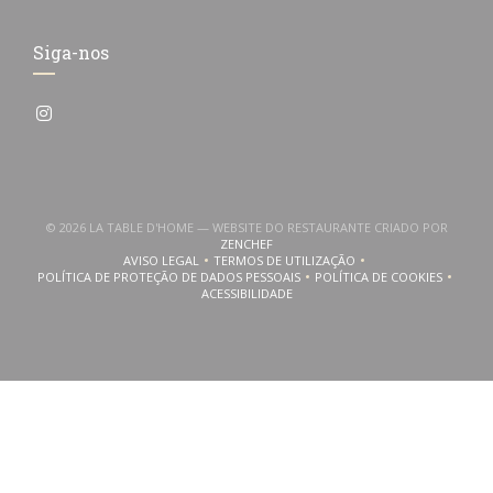
Siga-nos
Instagram ((abre numa nova janela))
© 2026 LA TABLE D'HOME — WEBSITE DO RESTAURANTE CRIADO POR
((ABRE NUMA NOVA JANELA))
ZENCHEF
AVISO LEGAL
TERMOS DE UTILIZAÇÃO
((ABRE NUMA NOVA JANELA))
((ABRE NUMA NOVA JANELA))
POLÍTICA DE PROTEÇÃO DE DADOS PESSOAIS
POLÍTICA DE COOKIES
((ABRE NUMA NOVA JANELA))
((ABRE NUMA NOVA
ACESSIBILIDADE
((ABRE NUMA NOVA JANELA))