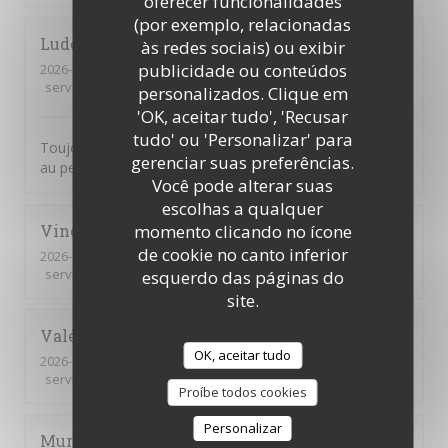
oferecer funcionalidades
(por exemplo, relacionadas
Ludovic
N
às redes sociais) ou exibir
publicidade ou conteúdos
2026-07-29
- 12:15 - guests 10
service
:
5
/5
ambience
:
5
/5
menu
:
5
/5
quality_price
:
5
/5
personalizados. Clique em
'OK, aceitar tudo', 'Recusar
tudo' ou 'Personalizar' para
Toujours excellent les plats sont raffiné le personnel est
gerenciar suas preferências.
au petit soin. Merci à toute l'équipe.
Você pode alterar suas
escolhas a qualquer
Vincent
G
momento clicando no ícone
de cookie no canto inferior
2026-07-29
- 12:15 - guests 8
service
:
5
/5
ambience
:
5
/5
menu
:
5
/5
quality_price
:
5
/5
esquerdo das páginas do
site.
Valérie
G
OK, aceitar tudo
2026-07-27
- 12:15 - guests 5
service
:
5
/5
ambience
:
5
/5
menu
:
5
/5
quality_price
:
5
/5
Proíbe todos cookies
Personalizar
Muriel
V