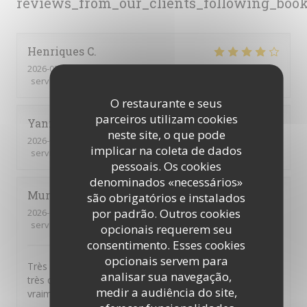
reviews_from_our_clients_following_boo
Henriques
C
2026-07-30
- 12:00 - guests 8
service
:
4
/5
ambience
:
3
/5
menu
:
4
/5
quality_price
:
4
/5
O restaurante e seus
parceiros utilizam cookies
Yannick
L
neste site, o que pode
2026-07-30
- 12:15 - guests 10
implicar na coleta de dados
service
:
5
/5
ambience
:
5
/5
menu
:
5
/5
quality_price
:
4
/5
pessoais. Os cookies
denominados «necessários»
Muriel
D
são obrigatórios e instalados
por padrão. Outros cookies
2026-07-29
- 12:00 - guests 6
service
:
5
/5
ambience
:
5
/5
menu
:
5
/5
quality_price
:
5
/5
opcionais requerem seu
consentimento. Esses cookies
opcionais servem para
Très bon rapport qualité / prix. Tous les convives étaient
analisar sua navegação,
très contents. Formule tout compris qui comprend
medir a audiência do site,
vraiment tout ! BARVO