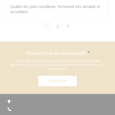
Qualité des plats excellente. Personnel très aimable et
accueillant.
1
2
3
Mantenha-se atualizado
*
Subscrever a nossa newsletter para receber comunicações
personalizadas e ofertas de marketing por correio eletrónico da
nossa parte.
SUBSCREVER