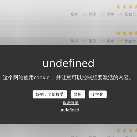
服务
:
5
/5
氛围
:
5
/5
菜单
:
5
/5
质价比
服务
:
5
/5
氛围
:
5
/5
菜单
:
5
/5
质价比
étaient très contents. Formule tout compris qui comprend vraiment tou
这个网站使用cookie， 并让您可以控制想要激活的内容。
服务
:
5
/5
氛围
:
5
/5
菜单
:
5
/5
质价比
好的，全部接受
禁用
个性化
保密政策
undefined
l est au petit soin. Merci à toute l'équipe.