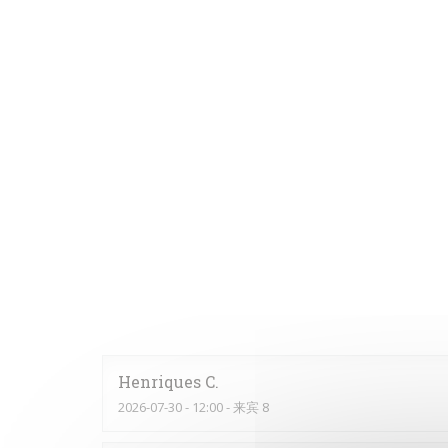
Henriques
C
2026-07-30
- 12:00 - 来宾 8