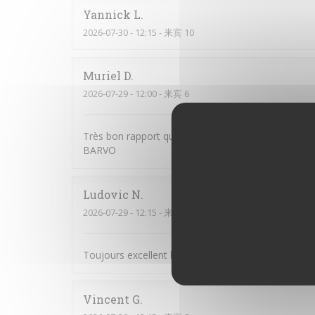
Yannick
L
2026-07-30
- 12:15 - 来宾 10
Muriel
D
2026-07-29
- 12:00 - 来宾 6
Très bon rapport qualité / prix. Tous les convives 
BARVO
Ludovic
N
2026-07-29
- 12:15 - 来宾 10
Toujours excellent les plats sont raffiné le personne
Vincent
G