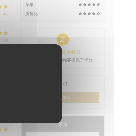
菜单
质价比
:
4
/5
:
5
/5
100% 验证的评分
t !
仅进行过预订的顾客提供了评分
预订
:
5
/5
预订餐位
菜单