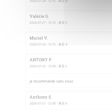
2026-07-29
- 12:15 - 来宾 8
Valérie
G
2026-07-27
- 12:15 - 来宾 5
Muriel
V
2026-07-24
- 12:15 - 来宾 4
ANTONY
P
2026-07-23
- 12:00 - 来宾 2
je recommande sans souci
Anthony
S
2026-07-21
- 12:00 - 来宾 6