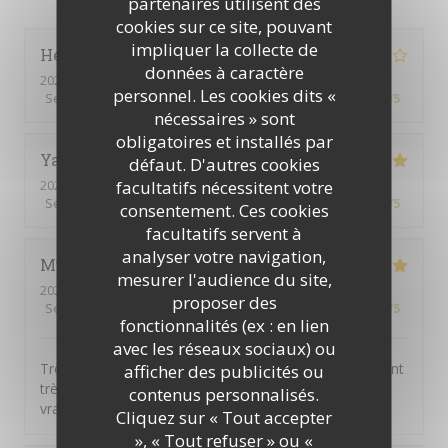
partenaires utilisent des
cookies sur ce site, pouvant
impliquer la collecte de
Henriques
C
données à caractère
2026-07-30
- 12:00 - Couverts 8
personnel. Les cookies dits «
Service
:
4
/5
Ambiance
:
3
/5
Cuisine
:
4
/5
Qualité / Prix
:
4
/5
nécessaires » sont
obligatoires et installés par
Yannick
L
défaut. D'autres cookies
facultatifs nécessitent votre
2026-07-30
- 12:15 - Couverts 10
Service
:
5
/5
Ambiance
:
5
/5
Cuisine
:
5
/5
Qualité / Prix
:
4
/5
consentement. Ces cookies
facultatifs servent à
analyser votre navigation,
Muriel
D
mesurer l'audience du site,
2026-07-29
- 12:00 - Couverts 6
proposer des
Service
:
5
/5
Ambiance
:
5
/5
Cuisine
:
5
/5
Qualité / Prix
:
5
/5
fonctionnalités (ex : en lien
avec les réseaux sociaux) ou
Très bon rapport qualité / prix. Tous les convives étaient
afficher des publicités ou
très contents. Formule tout compris qui comprend
contenus personnalisés.
vraiment tout ! BARVO
Cliquez sur « Tout accepter
», « Tout refuser » ou «