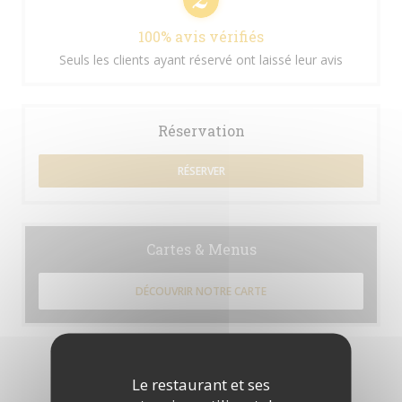
100% avis vérifiés
Seuls les clients ayant réservé ont laissé leur avis
Réservation
RÉSERVER
Cartes & Menus
DÉCOUVRIR NOTRE CARTE
Le restaurant et ses
Les avis de nos clients