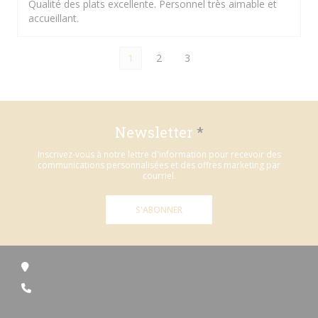
Qualité des plats excellente. Personnel très aimable et
accueillant.
1
2
3
Newsletter
*
Inscrivez-vous à notre lettre d'information pour recevoir des
communications personnalisées et des offres marketing par
courriel.
S'ABONNER