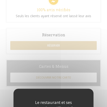
100% avis vérifiés
Seuls les clients ayant réservé ont laissé leur avis
Réservation
RÉSERVER
Cartes & Menus
DÉCOUVRIR NOTRE CARTE
Le restaurant et ses
Les avis de nos clients