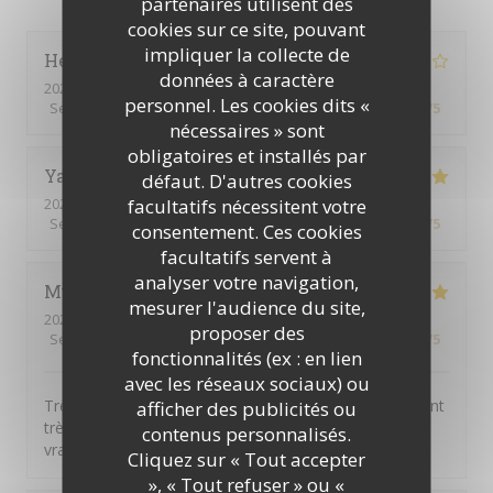
partenaires utilisent des
cookies sur ce site, pouvant
impliquer la collecte de
Henriques
C
données à caractère
2026-07-30
- 12:00 - Couverts 8
personnel. Les cookies dits «
Service
:
4
/5
Ambiance
:
3
/5
Cuisine
:
4
/5
Qualité / Prix
:
4
/5
nécessaires » sont
obligatoires et installés par
Yannick
L
défaut. D'autres cookies
facultatifs nécessitent votre
2026-07-30
- 12:15 - Couverts 10
Service
:
5
/5
Ambiance
:
5
/5
Cuisine
:
5
/5
Qualité / Prix
:
4
/5
consentement. Ces cookies
facultatifs servent à
analyser votre navigation,
Muriel
D
mesurer l'audience du site,
2026-07-29
- 12:00 - Couverts 6
proposer des
Service
:
5
/5
Ambiance
:
5
/5
Cuisine
:
5
/5
Qualité / Prix
:
5
/5
fonctionnalités (ex : en lien
avec les réseaux sociaux) ou
Très bon rapport qualité / prix. Tous les convives étaient
afficher des publicités ou
très contents. Formule tout compris qui comprend
contenus personnalisés.
vraiment tout ! BARVO
Cliquez sur « Tout accepter
», « Tout refuser » ou «