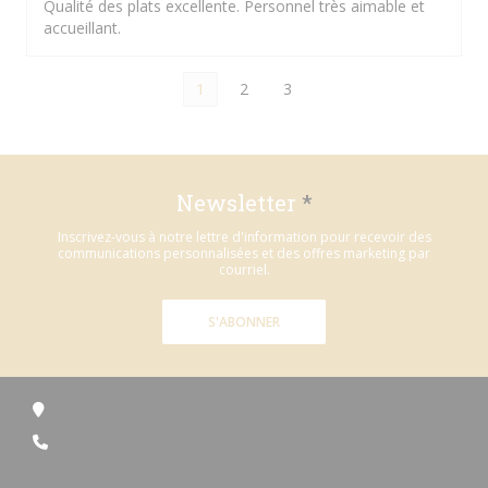
Qualité des plats excellente. Personnel très aimable et
accueillant.
1
2
3
Newsletter
*
Inscrivez-vous à notre lettre d'information pour recevoir des
communications personnalisées et des offres marketing par
courriel.
S'ABONNER