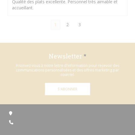
Qualité des plats excellente. Personnel très aimable et
accueillant.
1
2
3
Newsletter
*
Inscrivez-vous à notre lettre d'information pour recevoir des
communications personnalisées et des offres marketing par
courriel.
S'ABONNER