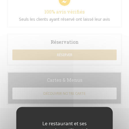
100% avis vérifiés
Seuls les clients ayant réservé ont laissé leur avis
Réservation
RÉSERVER
Cartes & Menus
DÉCOUVRIR NOTRE CARTE
Le restaurant et ses
Les avis de nos clients