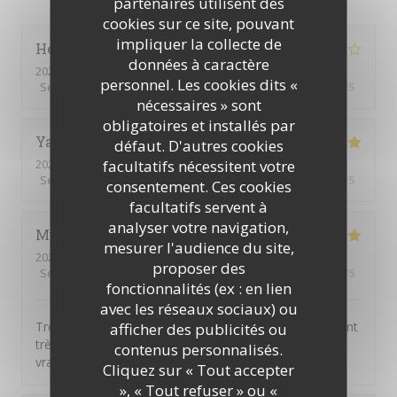
partenaires utilisent des
cookies sur ce site, pouvant
impliquer la collecte de
Henriques
C
données à caractère
2026-07-30
- 12:00 - Couverts 8
personnel. Les cookies dits «
Service
:
4
/5
Ambiance
:
3
/5
Cuisine
:
4
/5
Qualité / Prix
:
4
/5
nécessaires » sont
obligatoires et installés par
Yannick
L
défaut. D'autres cookies
facultatifs nécessitent votre
2026-07-30
- 12:15 - Couverts 10
Service
:
5
/5
Ambiance
:
5
/5
Cuisine
:
5
/5
Qualité / Prix
:
4
/5
consentement. Ces cookies
facultatifs servent à
analyser votre navigation,
Muriel
D
mesurer l'audience du site,
2026-07-29
- 12:00 - Couverts 6
proposer des
Service
:
5
/5
Ambiance
:
5
/5
Cuisine
:
5
/5
Qualité / Prix
:
5
/5
fonctionnalités (ex : en lien
avec les réseaux sociaux) ou
Très bon rapport qualité / prix. Tous les convives étaient
afficher des publicités ou
très contents. Formule tout compris qui comprend
contenus personnalisés.
vraiment tout ! BARVO
Cliquez sur « Tout accepter
», « Tout refuser » ou «