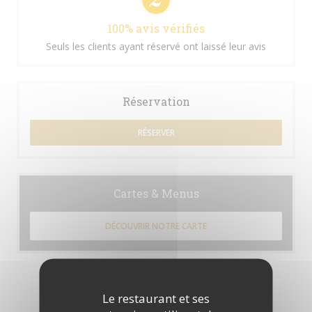
100% avis vérifiés
Seuls les clients ayant réservé ont laissé leur avis
Réservation
RÉSERVER
Cartes & Menus
DÉCOUVRIR NOTRE CARTE
Le restaurant et ses
Les avis de nos clients