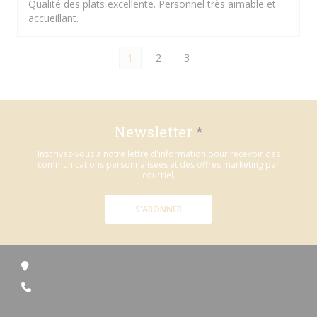
Qualité des plats excellente. Personnel très aimable et
accueillant.
1
2
3
Newsletter
*
Inscrivez-vous à notre lettre d'information pour recevoir des
communications personnalisées et des offres marketing par
courriel.
S'ABONNER