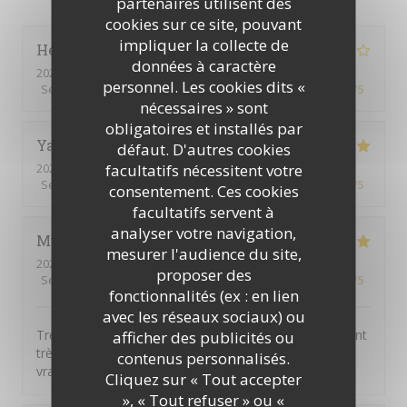
partenaires utilisent des
cookies sur ce site, pouvant
impliquer la collecte de
Henriques
C
données à caractère
2026-07-30
- 12:00 - Couverts 8
personnel. Les cookies dits «
Service
:
4
/5
Ambiance
:
3
/5
Cuisine
:
4
/5
Qualité / Prix
:
4
/5
nécessaires » sont
obligatoires et installés par
Yannick
L
défaut. D'autres cookies
facultatifs nécessitent votre
2026-07-30
- 12:15 - Couverts 10
Service
:
5
/5
Ambiance
:
5
/5
Cuisine
:
5
/5
Qualité / Prix
:
4
/5
consentement. Ces cookies
facultatifs servent à
analyser votre navigation,
Muriel
D
mesurer l'audience du site,
2026-07-29
- 12:00 - Couverts 6
proposer des
Service
:
5
/5
Ambiance
:
5
/5
Cuisine
:
5
/5
Qualité / Prix
:
5
/5
fonctionnalités (ex : en lien
avec les réseaux sociaux) ou
Très bon rapport qualité / prix. Tous les convives étaient
afficher des publicités ou
très contents. Formule tout compris qui comprend
contenus personnalisés.
vraiment tout ! BARVO
Cliquez sur « Tout accepter
», « Tout refuser » ou «