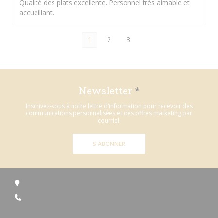
Qualité des plats excellente. Personnel très aimable et
accueillant.
1
2
3
Newsletter
*
Inscrivez-vous à notre lettre d'information pour recevoir des
communications personnalisées et des offres marketing par
courriel.
S'ABONNER