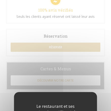
100% avis vérifiés
Seuls les clients ayant réservé ont laissé leur avis
Réservation
RÉSERVER
Cartes & Menus
DÉCOUVRIR NOTRE CARTE
Le restaurant et ses
Les avis de nos clients