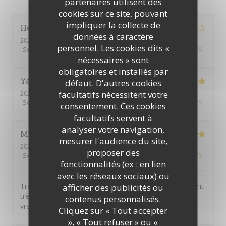
partenaires utilisent des
cookies sur ce site, pouvant
impliquer la collecte de
Henriques
C
données à caractère
2026-07-30
- 12:00 - Couverts 8
personnel. Les cookies dits «
Service
:
4
/5
Ambiance
:
3
/5
Cuisine
:
4
/5
Qualité / Prix
:
4
/5
nécessaires » sont
obligatoires et installés par
Yannick
L
défaut. D'autres cookies
facultatifs nécessitent votre
2026-07-30
- 12:15 - Couverts 10
Service
:
5
/5
Ambiance
:
5
/5
Cuisine
:
5
/5
Qualité / Prix
:
4
/5
consentement. Ces cookies
facultatifs servent à
analyser votre navigation,
Muriel
D
mesurer l'audience du site,
2026-07-29
- 12:00 - Couverts 6
proposer des
Service
:
5
/5
Ambiance
:
5
/5
Cuisine
:
5
/5
Qualité / Prix
:
5
/5
fonctionnalités (ex : en lien
avec les réseaux sociaux) ou
Très bon rapport qualité / prix. Tous les convives étaient
afficher des publicités ou
très contents. Formule tout compris qui comprend
contenus personnalisés.
vraiment tout ! BARVO
Cliquez sur « Tout accepter
», « Tout refuser » ou «