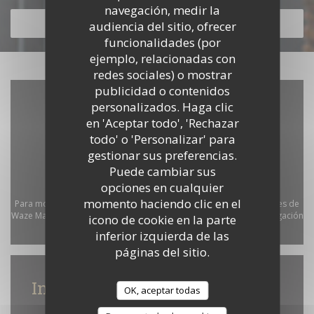
navegación, medir la
DESCUBRIR NUESTRA CARTA
audiencia del sitio, ofrecer
funcionalidades (por
ejemplo, relacionadas con
redes sociales) o mostrar
publicidad o contenidos
personalizados. Haga clic
en 'Aceptar todo', 'Rechazar
todo' o 'Personalizar' para
gestionar sus preferencias.
Puede cambiar sus
opciones en cualquier
momento haciendo clic en el
Para mostrar el mapa interactivo de Waze, debe aceptar las cookies de
Waze Map (Google). Estas cookies pueden recopilar datos de navegación
icono de cookie en la parte
y ubicación.
Permitir
inferior izquierda de las
páginas del sitio.
Información general
OK, aceptar todas
Horario de apertura