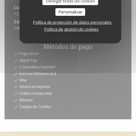
Denegar todas las cookies
Lun
-
Vie
Personalizar
12:00 - 13:00 *
Sab
-
Dom
Política de protección de datos personales
Cerrado
Política de gestión de cookies
* Solo reservas
Métodos de pago
Pago móvil
Apple Pay
Contactless Payment
Eurocard/Mastercard
Visa
American Express
Tickets restaurante
Efectivo
Tarjeta de Crédito