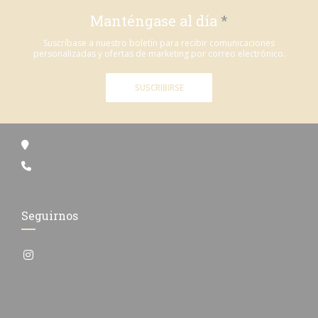
Manténgase al día
*
Suscríbase a nuestro boletín para recibir comunicaciones
personalizadas y ofertas de marketing por correo electrónico.
SUSCRIBIRSE
Seguirnos
Instagram ((abre en una nueva ventana))