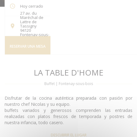
Hoy cerrado
27 av. du
Maréchal de
Lattre de
Tassigny
((abre en una nueva ventana))
94120
Fontenay-sous-
bois
RESERVAR UNA MESA
LA TABLE D'HOME
Buffet
|
Fontenay-sous-bois
Disfrutar de la cocina auténtica preparada con pasión por
nuestro chef Nicolas y su equipo.
buffets variados y generosos comprenden las entradas
realizadas con platos frescos de temporada y postres de
nuestra infancia, todo casero.
DESCUBRIR EL LUGAR