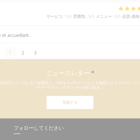
サービス
:
5
/5
雰囲気
:
5
/5
メニュー
:
5
/5
品質-価格
 et accueillant.
1
2
3
ニュースレター
*
当社のニュースレターを購読し、当社からのEメールによる個別コミュニケーショ
やマーケティングオファーを受け取る。
登録する
フォローしてください