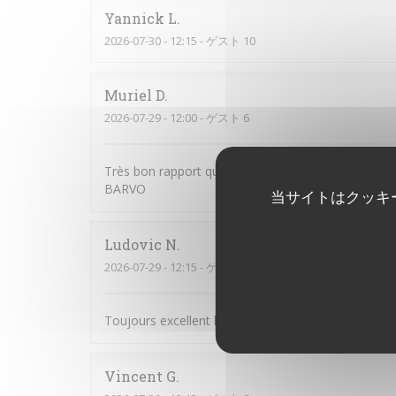
Yannick
L
2026-07-30
- 12:15 - ゲスト 10
Muriel
D
2026-07-29
- 12:00 - ゲスト 6
Très bon rapport qualité / prix. Tous les convives 
BARVO
当サイトはクッキ
Ludovic
N
2026-07-29
- 12:15 - ゲスト 10
Toujours excellent les plats sont raffiné le personne
Vincent
G