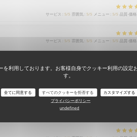
サービス
:
5
/5
雰囲気
:
5
/5
メニュー
:
5
/5
品質-価格
サービス
:
5
/5
雰囲気
:
5
/5
メニュー
:
5
/5
品質-価格
étaient très contents. Formule tout compris qui comprend vraiment tou
ーを利用しております。お客様自身でクッキー利用の設定
す。
全てに同意する
すべてのクッキーを拒否する
サービス
:
5
/5
雰囲気
:
5
/5
メニュー
カスタマイズする
:
5
/5
品質-価格
プライバシーポリシー
undefined
l est au petit soin. Merci à toute l'équipe.