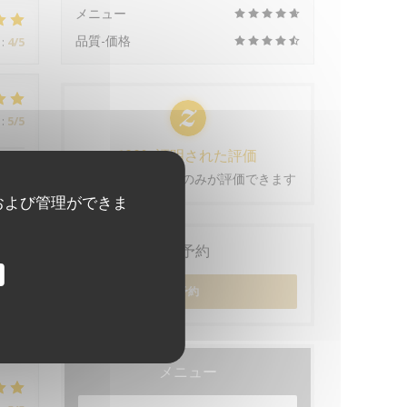
メニュー
品質-価格
:
4
/5
:
5
/5
100% 証明された評価
t !
予約をしたお客様のみが評価できます
および管理ができま
ご予約
:
5
/5
予約
メニュー