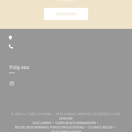
ABONNEREN
Volg ons
Instagram ((opent in een nieuw venster))
© 2026 LA TABLE D'HOME — RESTAURANT WEBSITE GECREËERD DOOR
((OPENT IN EEN NIEUW VENSTER))
ZENCHEF
DISCLAIMER
GEBRUIKSVOORWAARDEN
((OPENT IN EEN NIEUW VENSTER))
((OPENT IN EEN NIEUW VENSTER))
BELEID BESCHERMING PERSOONSGEGEVENS
COOKIES BELEID
((OPENT IN EEN NIEUW VENSTER))
((OPENT IN EEN NI
TOEGANKELIJKHEID