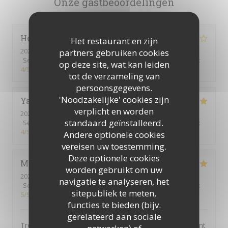
Onze gastbeoordelingen
Henriques
C
Het restaurant en zijn
2026-07-30
- 12:00 - Gasten 8
partners gebruiken cookies
Service
:
4
/5
Atmosfeer
:
3
/5
Keuken
:
4
/5
Kwaliteit / Prijs
:
op deze site, wat kan leiden
4
/5
tot de verzameling van
persoonsgegevens.
'Noodzakelijke' cookies zijn
Yannick
L
verplicht en worden
2026-07-30
- 12:15 - Gasten 10
standaard geïnstalleerd.
Service
:
5
/5
Atmosfeer
:
5
/5
Keuken
:
5
/5
Kwaliteit / Prijs
:
4
/5
Andere optionele cookies
vereisen uw toestemming.
Deze optionele cookies
Muriel
D
worden gebruikt om uw
2026-07-29
- 12:00 - Gasten 6
navigatie te analyseren, het
Service
:
5
/5
Atmosfeer
:
5
/5
Keuken
:
5
/5
Kwaliteit / Prijs
:
sitepubliek te meten,
5
/5
functies te bieden (bijv.
gerelateerd aan sociale
Très bon rapport qualité / prix. Tous les convives étaient