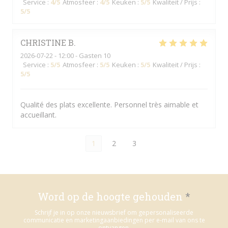
Service
:
4
/5
Atmosfeer
:
4
/5
Keuken
:
5
/5
Kwaliteit / Prijs
:
5
/5
CHRISTINE
B
2026-07-22
- 12:00 - Gasten 10
Service
:
5
/5
Atmosfeer
:
5
/5
Keuken
:
5
/5
Kwaliteit / Prijs
:
5
/5
Qualité des plats excellente. Personnel très aimable et
accueillant.
1
2
3
Word op de hoogte gehouden
*
Schrijf je in op onze nieuwsbrief om gepersonaliseerde
communicatie en marketingaanbiedingen per e-mail van ons te
ontvangen.