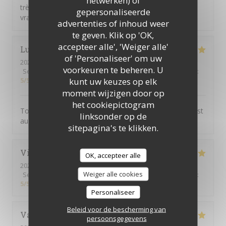
netwerken) of
très contents. Formule tout compris qui comprend
gepersonaliseerde
vraiment tout ! BARVO
advertenties of inhoud weer
te geven. Klik op 'OK,
accepteer alle', 'Weiger alle'
Ludovic
N
of 'Personaliseer' om uw
2026-07-29
- 12:15 - Gasten 10
voorkeuren te beheren. U
Service
:
5
/5
Atmosfeer
:
5
/5
Keuken
:
5
/5
Kwaliteit / Prijs
:
kunt uw keuzes op elk
5
/5
moment wijzigen door op
het cookiepictogram
Toujours excellent les plats sont raffiné le personnel est
linksonder op de
au petit soin. Merci à toute l'équipe.
sitepagina's te klikken.
Vincent
G
OK, accepteer alle
2026-07-29
- 12:15 - Gasten 8
Weiger alle cookies
Service
:
5
/5
Atmosfeer
:
5
/5
Keuken
:
5
/5
Kwaliteit / Prijs
:
5
/5
Personaliseer
Beleid voor de bescherming van
Valérie
G
persoonsgegevens