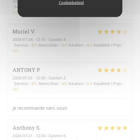
2026-07-27
- 12:15 - Gasten 5
Cookiebeleid
Service
:
5
/5
Atmosfeer
:
5
/5
Keuken
:
5
/5
Kwaliteit / Prijs
:
5
/5
Muriel
V
2026-07-24
- 12:15 - Gasten 4
Service
:
4
/5
Atmosfeer
:
4
/5
Keuken
:
4
/5
Kwaliteit / Prijs
:
4
/5
ANTONY
P
2026-07-23
- 12:00 - Gasten 2
Service
:
4
/5
Atmosfeer
:
4
/5
Keuken
:
5
/5
Kwaliteit / Prijs
:
4
/5
je recommande sans souci
Anthony
S
2026-07-21
- 12:00 - Gasten 6