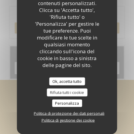
contenuti personalizzati.
Clicca su 'Accetta tutto',
Prenotazione
'Rifiuta tutto' o
'Personalizza' per gestire le
PRENOTA
tue preferenze. Puoi
modificare le tue scelte in
qualsiasi momento
cliccando sull'icona del
Menu
cookie in basso a sinistra
delle pagine del sito.
SCOPRI LA NOSTRA CARTA
Ok, accetta tutto
Rimani informato
*
Rifiuta tutti i cookie
Iscriversi alla nostra newsletter per ricevere comunicazioni
Personalizza
personalizzate e offerte di marketing via e-mail.
Politica di protezione dei dati personali
Politica di gestione dei cookie
ABBONATI