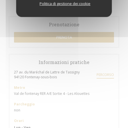
Politica di gestione dei cookie
Prenotazione
PRENOTA
Informazioni pratiche
27 av. du Maréchal de Lattre de Tassigny
PERCORSO
((apre una nuova finestra))
94120 Fontenay-sous-bois
Metro
Val de fontenay RER A/E Sortie 4 - Les Alouettes
Parcheggio
non
Orari
Lun
-
Ven