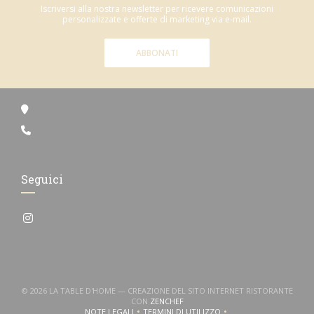
Iscriversi alla nostra newsletter per ricevere comunicazioni
personalizzate e offerte di marketing via e-mail.
ABBONATI
Seguici
Instagram ((apre una nuova finestra))
© 2026 LA TABLE D'HOME — CREAZIONE DEL SITO INTERNET RISTORANTE
((APRE UNA NUOVA FINESTRA))
CON
ZENCHEF
NOTE LEGALI
TERMINI DI UTILIZZO