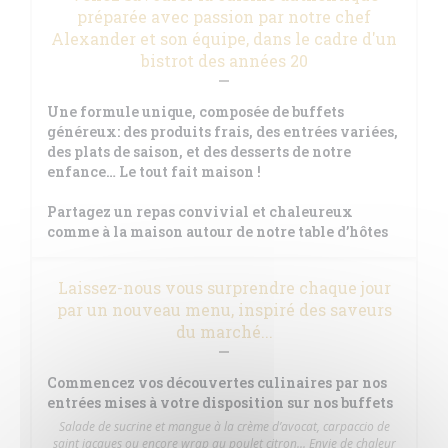
préparée avec passion par notre chef
Alexander et son équipe, dans le cadre d'un
bistrot des années 20
Une formule unique, composée de buffets
généreux: des produits frais, des entrées variées,
des plats de saison, et des desserts de notre
enfance… Le tout fait maison !
Partagez un repas convivial et chaleureux
comme à la maison autour de notre table d’hôtes
Laissez-nous vous surprendre chaque jour
par un nouveau menu, inspiré des saveurs
du marché...
Commencez vos découvertes culinaires par nos
entrées mises à votre disposition sur nos buffets
Salade de sucrine et mangue à la crème d’avocat, carpaccio de
saint jacques ou encore wrap au poulet citron... Envie de chaleur